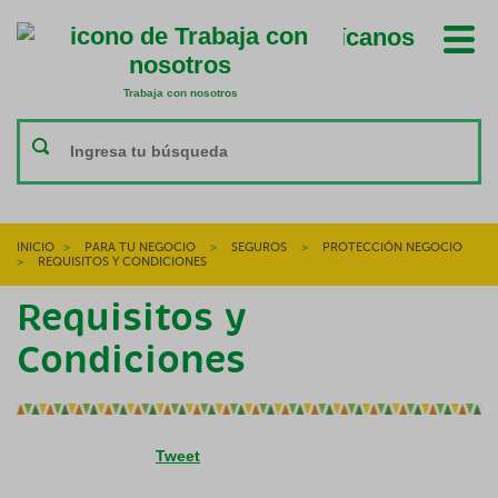
Ubícanos
Trabaja con nosotros
Trabaja con nosotros
INICIO
>
PARA TU NEGOCIO
>
SEGUROS
>
PROTECCIÓN NEGOCIO
>
REQUISITOS Y CONDICIONES
Requisitos y
Condiciones
Tweet