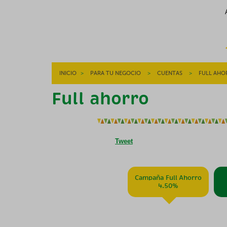
INICIO
>
PARA TU NEGOCIO
>
CUENTAS
>
FULL AHO
Full ahorro
Tweet
Campaña Full Ahorro
4.50%