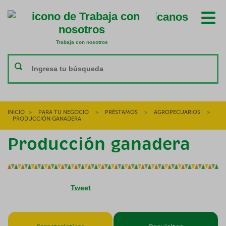
Ubícanos
Trabaja con nosotros
Trabaja con nosotros
INICIO
>
PARA TU NEGOCIO
>
PRÉSTAMOS
>
AGROPECUARIOS
>
PRODUCCIÓN GANADERA
Producción ganadera
Tweet