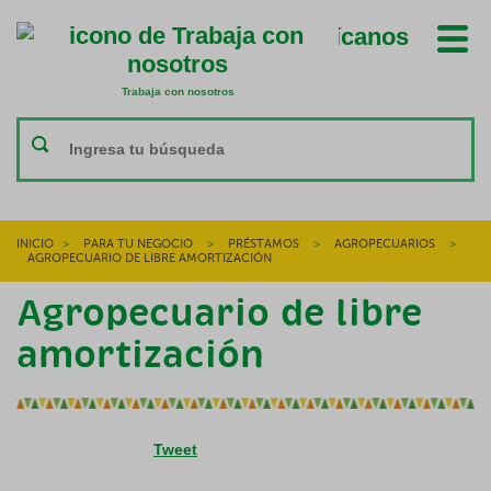
Ubícanos
Trabaja con nosotros
Trabaja con nosotros
INICIO
>
PARA TU NEGOCIO
>
PRÉSTAMOS
>
AGROPECUARIOS
>
AGROPECUARIO DE LIBRE AMORTIZACIÓN
Agropecuario de libre
amortización
Tweet