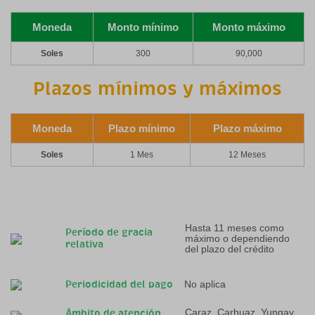
Moneda
Monto mínimo
Monto máximo
Soles
300
90,000
Plazos mínimos y máximos
Moneda
Plazo mínimo
Plazo máximo
Soles
1 Mes
12 Meses
Hasta 11 meses como
Período de gracia
máximo o dependiendo
relativa
del plazo del crédito
No aplica
Periodicidad del pago
Caraz, Carhuaz, Yungay,
Ámbito de atención