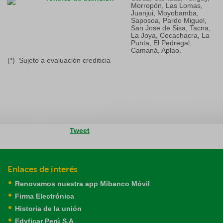
Morropón, Las Lomas,
Juanjui, Moyobamba,
Saposoa, Pardo Miguel,
San Jose de Sisa, Tacna,
La Joya, Cocachacra, La
Punta, El Pedregal,
Camaná, Aplao.
(*) Sujeto a evaluación crediticia
Tweet
Enlaces de interés
Renovamos nuestra app Mibanco Móvil
Firma Electrónica
Historia de la unión
Edyficar Perú S.A
.