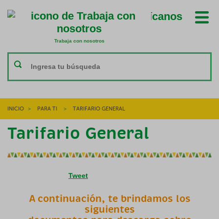
Ubícanos
Trabaja con nosotros
Trabaja con nosotros
INICIO
>
PARA TI
>
TARIFARIO GENERAL
Tarifario General
Tweet
A continuación, te brindamos los
siguientes