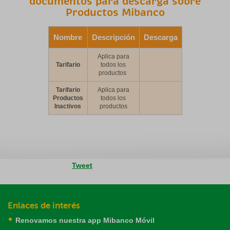
documentos para descarga sobre
Productos Mibanco
Nombre
Descripción
Descarga
Aplica para
Tarifario
todos los
productos
Tarifario
Aplica para
Productos
todos los
Inactivos
productos
Tweet
Enlaces de interés
Renovamos nuestra app Mibanco Móvil