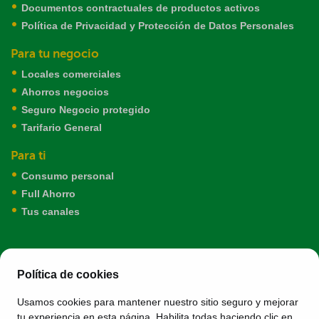
Documentos contractuales de productos activos
Política de Privacidad y Protección de Datos Personales
Para tu negocio
Locales comerciales
Ahorros negocios
Seguro Negocio protegido
Tarifario General
Para ti
Consumo personal
Full Ahorro
Tus canales
Política de cookies
Llámanos al
(01) 319-9999
Usamos cookies para mantener nuestro sitio seguro y mejorar
tu experiencia en esta página. Habilita todas haciendo clic en