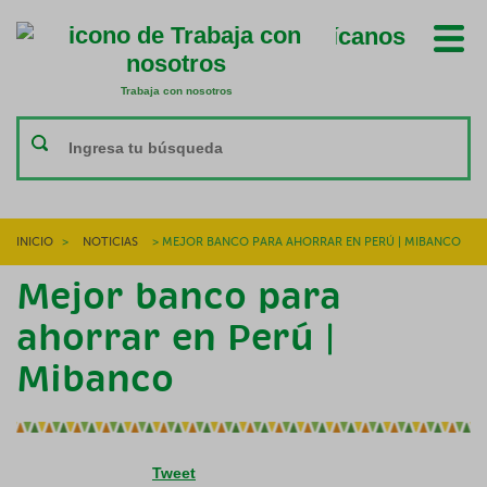
Ubícanos
Trabaja con nosotros
Trabaja con nosotros
INICIO
>
NOTICIAS
>
MEJOR BANCO PARA AHORRAR EN PERÚ | MIBANCO
Mejor banco para
ahorrar en Perú |
Mibanco
Tweet