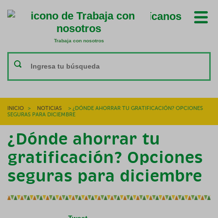
Ubícanos
Trabaja con nosotros
Trabaja con nosotros
INICIO
>
NOTICIAS
>
¿DÓNDE AHORRAR TU GRATIFICACIÓN? OPCIONES
SEGURAS PARA DICIEMBRE
¿Dónde ahorrar tu
gratificación? Opciones
seguras para diciembre